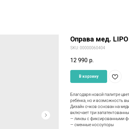
Оправа мед. LIPO
SKU:
00000060404
12 990
р.
В корзину
Благодаря новой палитре цвет
ребёнка, но и возможность вы
Дизайн очков основан на мед
включает три запатентованны
— линзы с фиксированными ф
— сменные носоупоры