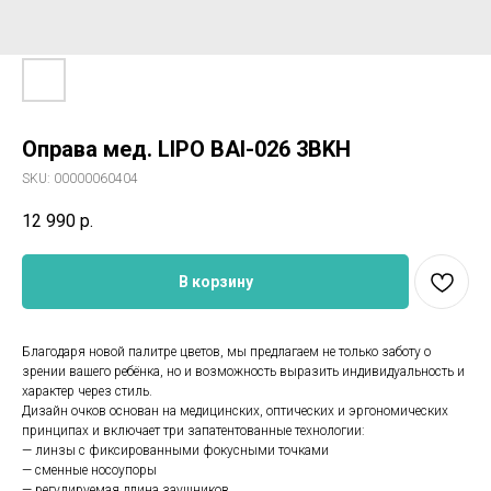
Оправа мед. LIPO BAI-026 3BKH
SKU:
00000060404
12 990
р.
В корзину
Благодаря новой палитре цветов, мы предлагаем не только заботу о
зрении вашего ребёнка, но и возможность выразить индивидуальность и
характер через стиль.
Дизайн очков основан на медицинских, оптических и эргономических
принципах и включает три запатентованные технологии:
— линзы с фиксированными фокусными точками
— сменные носоупоры
— регулируемая длина заушников