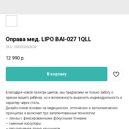
Оправа мед. LIPO BAI-027 1QLL
SKU:
00000060404
12 990
р.
В корзину
Благодаря новой палитре цветов, мы предлагаем не только заботу о
зрении вашего ребёнка, но и возможность выразить индивидуальность и
характер через стиль.
Дизайн очков основан на медицинских, оптических и эргономических
принципах и включает три запатентованные технологии:
— линзы с фиксированными фокусными точками
— сменные носоупоры
— регулируемая длина заушников