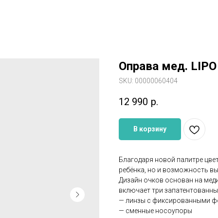
Оправа мед. LIP
SKU:
00000060404
12 990
р.
В корзину
Благодаря новой палитре цвет
ребёнка, но и возможность вы
Дизайн очков основан на мед
включает три запатентованны
— линзы с фиксированными ф
— сменные носоупоры