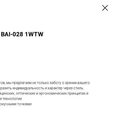
O BAI-028 1WTW
ов, мы предлагаем не только заботу о зрении вашего
разить индивидуальность и характер через стиль.
ицинских, оптических и эргономических принципах и
е технологии:
окусными точками