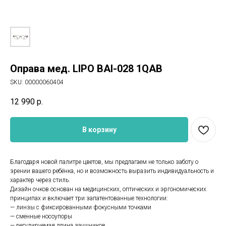
Оправа мед. LIPO BAI-028 1QAB
SKU:
00000060404
12 990
р.
В корзину
Благодаря новой палитре цветов, мы предлагаем не только заботу о
зрении вашего ребёнка, но и возможность выразить индивидуальность и
характер через стиль.
Дизайн очков основан на медицинских, оптических и эргономических
принципах и включает три запатентованные технологии:
— линзы с фиксированными фокусными точками
— сменные носоупоры
— регулируемая длина заушников