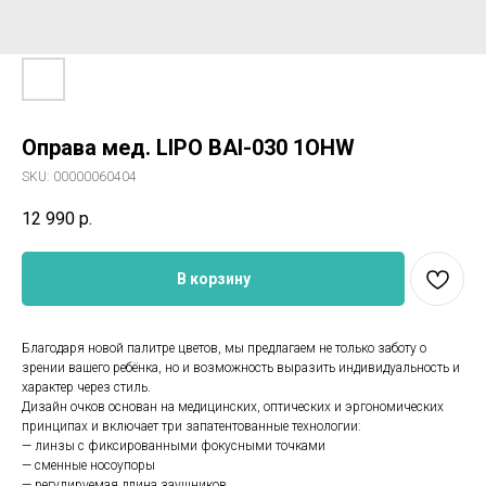
Оправа мед. LIPO BAI-030 1OHW
SKU:
00000060404
12 990
р.
В корзину
Благодаря новой палитре цветов, мы предлагаем не только заботу о
зрении вашего ребёнка, но и возможность выразить индивидуальность и
характер через стиль.
Дизайн очков основан на медицинских, оптических и эргономических
принципах и включает три запатентованные технологии:
— линзы с фиксированными фокусными точками
— сменные носоупоры
— регулируемая длина заушников