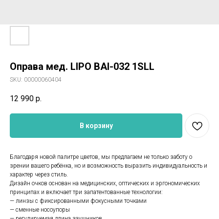
Оправа мед. LIPO BAI-032 1SLL
SKU:
00000060404
12 990
р.
В корзину
Благодаря новой палитре цветов, мы предлагаем не только заботу о
зрении вашего ребёнка, но и возможность выразить индивидуальность и
характер через стиль.
Дизайн очков основан на медицинских, оптических и эргономических
принципах и включает три запатентованные технологии:
— линзы с фиксированными фокусными точками
— сменные носоупоры
— регулируемая длина заушников