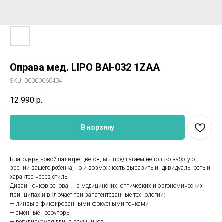
Оправа мед. LIPO BAI-032 1ZAA
SKU:
00000060404
12 990
р.
В корзину
Благодаря новой палитре цветов, мы предлагаем не только заботу о
зрении вашего ребёнка, но и возможность выразить индивидуальность и
характер через стиль.
Дизайн очков основан на медицинских, оптических и эргономических
принципах и включает три запатентованные технологии:
— линзы с фиксированными фокусными точками
— сменные носоупоры
— регулируемая длина заушников