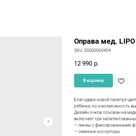
Оправа мед. LIPO
SKU:
00000060404
12 990
р.
В корзину
Благодаря новой палитре цвет
ребёнка, но и возможность вы
Дизайн очков основан на мед
включает три запатентованны
— линзы с фиксированными ф
— сменные носоупоры