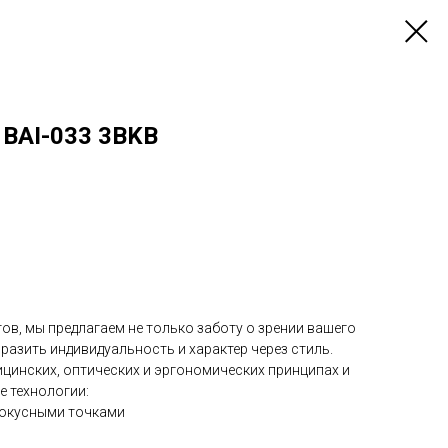
 BAI-033 3BKB
ов, мы предлагаем не только заботу о зрении вашего
разить индивидуальность и характер через стиль.
ицинских, оптических и эргономических принципах и
е технологии:
окусными точками