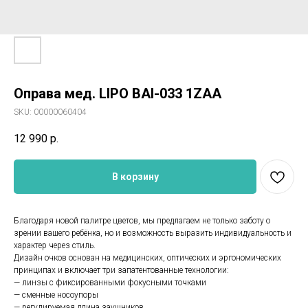
Оправа мед. LIPO BAI-033 1ZAA
SKU:
00000060404
12 990
р.
В корзину
Благодаря новой палитре цветов, мы предлагаем не только заботу о
зрении вашего ребёнка, но и возможность выразить индивидуальность и
характер через стиль.
Дизайн очков основан на медицинских, оптических и эргономических
принципах и включает три запатентованные технологии:
— линзы с фиксированными фокусными точками
— сменные носоупоры
— регулируемая длина заушников