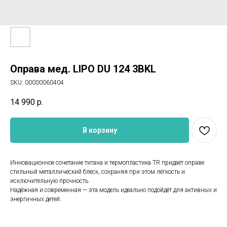
Оправа мед. LIPO DU 124 3BKL
SKU:
00000060404
14 990
р.
В корзину
Инновационное сочетание титана и термопластика TR придаёт оправе
стильный металлический блеск, сохраняя при этом лёгкость и
исключительную прочность.
Надёжная и современная — эта модель идеально подойдёт для активных и
энергичных детей.