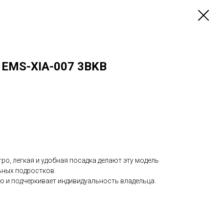
O EMS-XIA-007 3BKB
тро, легкая и удобная посадка делают эту модель
ьных подростков.
 и подчеркивает индивидуальность владельца.