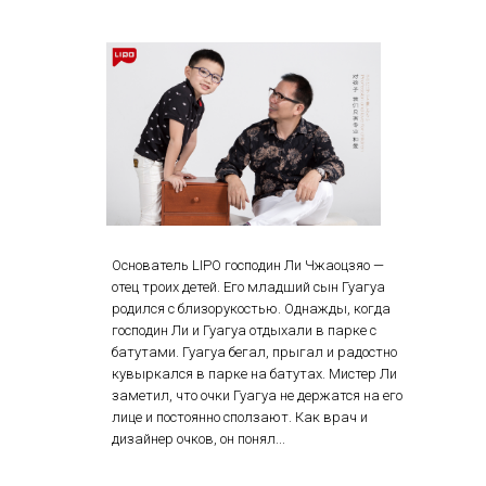
Основатель LIPO господин Ли Чжаоцзяо —
отец троих детей. Его младший сын Гуагуа
родился с близорукостью. Однажды, когда
господин Ли и Гуагуа отдыхали в парке с
батутами. Гуагуа бегал, прыгал и радостно
кувыркался в парке на батутах. Мистер Ли
заметил, что очки Гуагуа не держатся на его
лице и постоянно сползают. Как врач и
дизайнер очков, он понял...