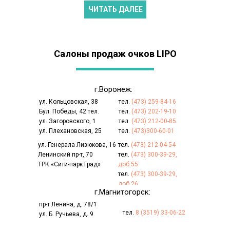
ЧИТАТЬ ДАЛЕЕ
Салоны продаж очков LIPO
г.Воронеж:
ул. Кольцовская, 38
тел.
(473) 259-84-16
Бул. Победы, 42 тел.
тел.
(473) 202-19-10
ул. Загоровского, 1
тел.
(473) 212-00-85
ул. Плехановская, 25
тел.
(473)300-60-01
ул. Генерала Лизюкова, 16
тел.
(473) 212-04-54
Ленинский пр-т, 70
тел.
(473) 300-39-29,
ТРК «Сити-парк Град»
доб.55
тел.
(473) 300-39-29,
доб.26
г.Магнитогорск:
пр-т Ленина, д. 78/1
тел.
8 (3519) 33-06-22
ул. Б. Ручьева, д. 9